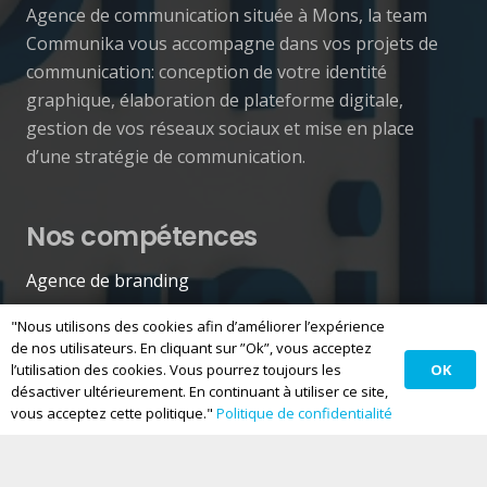
Agence de communication située à Mons, la team
Communika vous accompagne dans vos projets de
communication: conception de votre identité
graphique, élaboration de plateforme digitale,
gestion de vos réseaux sociaux et mise en place
d’une stratégie de communication.
Nos compétences
Agence de branding
Création de logo
"Nous utilisons des cookies afin d’améliorer l’expérience
de nos utilisateurs. En cliquant sur ”Ok”, vous acceptez
Identité de marque
OK
l’utilisation des cookies. Vous pourrez toujours les
Création site web
désactiver ultérieurement. En continuant à utiliser ce site,
vous acceptez cette politique."
Politique de confidentialité
Community manager
E-commerce