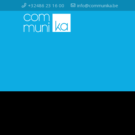
+32486 23 16 00
info@communika.be