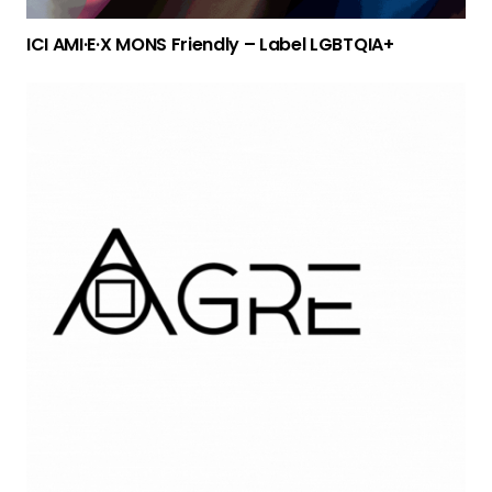
ICI AMI·E·X MONS Friendly – Label LGBTQIA+