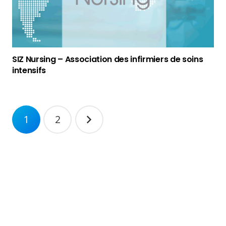
SIZ Nursing – Association des infirmiers de soins
intensifs
Navigation
1
2
des
articles