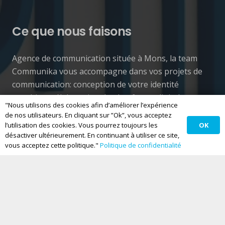
Ce que nous faisons
Agence de communication située à Mons, la team
Communika vous accompagne dans vos projets de
communication: conception de votre identité
graphique, élaboration de plateforme digitale,
"Nous utilisons des cookies afin d’améliorer l’expérience
gestion de vos réseaux sociaux et mise en place
de nos utilisateurs. En cliquant sur ”Ok”, vous acceptez
d’une stratégie de communication.
OK
l’utilisation des cookies. Vous pourrez toujours les
désactiver ultérieurement. En continuant à utiliser ce site,
vous acceptez cette politique."
Politique de confidentialité
Nos compétences
Agence de branding
Création de logo
Identité de marque